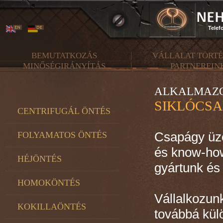
Telef
BEMUTATKOZÁS
VÁLLALAT TÖRT
MINŐSÉGIRÁNYÍTÁS
PARTNEREIN
ALKALMAZO
SIKLÓCS
CENTRIFUGÁL ÖNTÉS
Csapágy üz
FOLYAMATOS ÖNTÉS
és know-how
HÉJÖNTÉS
gyártunk és 
HOMOKÖNTÉS
Vállalkozun
KOKILLAÖNTÉS
továbbá külö