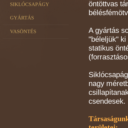
öntöttvas t
SIKLÓCSAPÁGY
bélésfémötvö
GYÁRTÁS
A gyártás so
VASÖNTÉS
"béleljük" k
statikus önt
(forrasztás
Siklócsapág
nagy méretbe
csillapítan
csendesek.
Társaságunk 
területei: