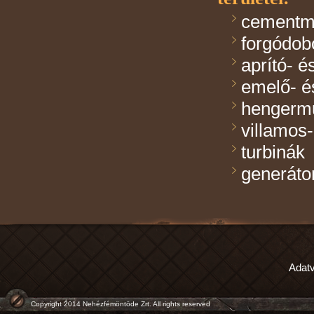
cementm
forgódo
aprító- é
emelő- é
hengermű
villamos
turbinák
generáto
Adatv
Copyright 2014 Nehézfémöntöde Zrt. All rights reserved